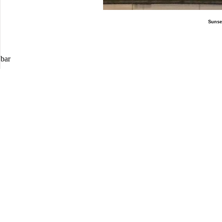
Sunse
b
ar