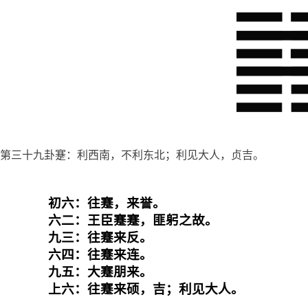
第三十九卦蹇：利西南，不利东北；利见大人，贞吉。
初六：往蹇，来誉。

六二：王臣蹇蹇，匪躬之故。

九三：往蹇来反。

六四：往蹇来连。

九五：大蹇朋来。

上六：往蹇来硕，吉；利见大人。