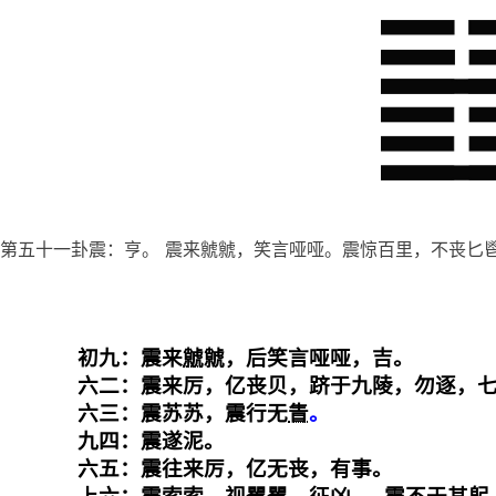
第五十一卦震：亨。 震来虩虩，笑言哑哑。震惊百里，不丧匕
初九：震来
虩
虩，后笑言哑哑，吉。

六二：震来厉，亿丧贝，跻于九陵，勿逐，七
六三：震苏苏，震行无
眚
九四：震遂泥。

六五：震往来厉，亿无丧，有事。
