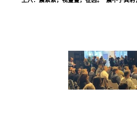
上六：震索索，视
矍
矍，征凶。 震不于其躬