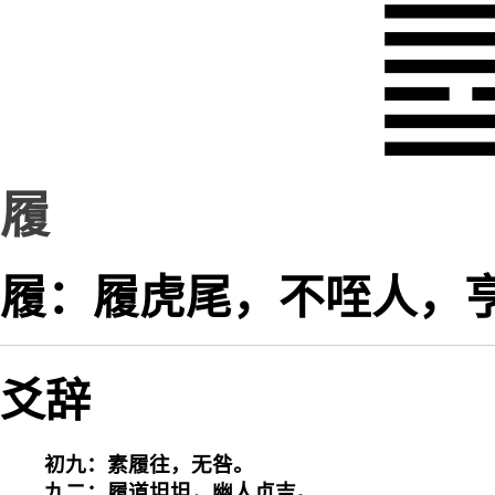
履
履：履虎尾，不咥人，
爻辞
初九：素履往，无咎。

九二：履道坦坦，幽人贞吉。
