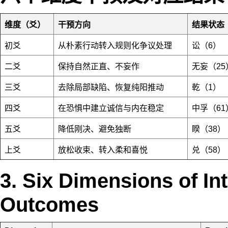
维度（爻）
干预方向
结果状态
初爻
从朴素行动转入规则化争议处理
讼（6）
二爻
保持自然正直、不妄作
无妄（25
三爻
去除局部缺陷、恢复纯阳推动
乾（1）
四爻
在恐惧中建立诚信与内在稳定
中孚（61
五爻
降低刚决、避免独断
睽（38）
上爻
放松收束、转入柔和喜悦
兑（58）
3. Six Dimensions of In
Outcomes