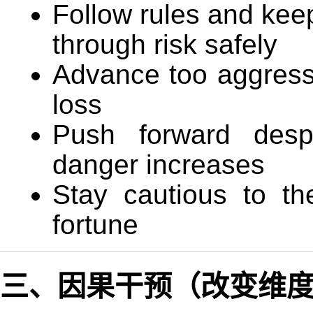
Follow rules and ke
through risk safely
Advance too aggressi
loss
Push forward des
danger increases
Stay cautious to t
fortune
三、因果干预（改变维度