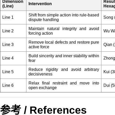
Dimension
Resul
Intervention
(Line)
Hexa
Shift from simple action into rule-based
Line 1
Song 
dispute handling
Maintain natural integrity and avoid
Line 2
Wu Wa
forcing action
Remove local defects and restore pure
Line 3
Qian (
active force
Build sincerity and inner stability within
Line 4
Zhong
fear
Reduce rigidity and avoid arbitrary
Line 5
Kui (3
decisiveness
Relax final restraint and move into
Line 6
Dui (5
open exchange
参考 / References