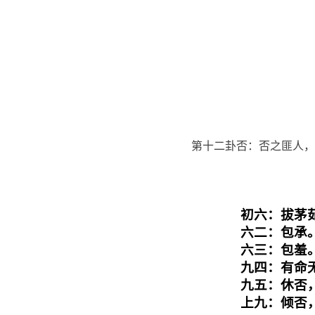
第十二卦否：否之匪人，
初六：拔茅
六二：包承。
六三：包羞。
九四：有命
九五：休否
上九：倾否