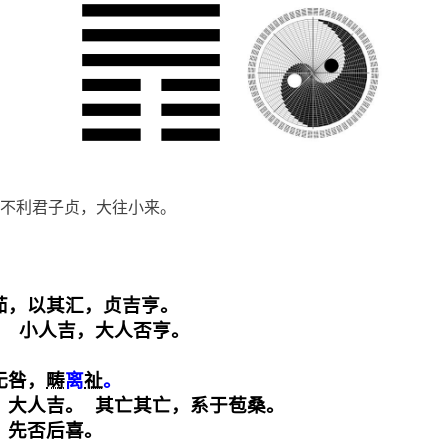
不利君子贞，大往小来。
茹，以其汇，贞吉亨。

 小人吉，大人否亨。



无咎，
畴
离
祉
，大人吉。 其亡其亡，系于苞桑。

，先否后喜。