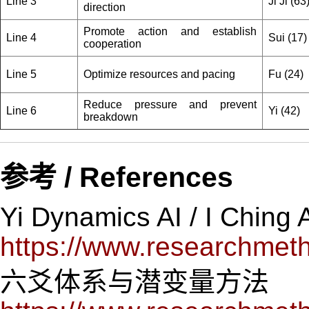
Line 3
Ji Ji (63
direction
Promote action and establish
Line 4
Sui (17)
cooperation
Line 5
Optimize resources and pacing
Fu (24)
Reduce pressure and prevent
Line 6
Yi (42)
breakdown
参考 / References
Yi Dynamics AI / I Ching 
https://www.researchmeth
六爻体系与潜变量方法