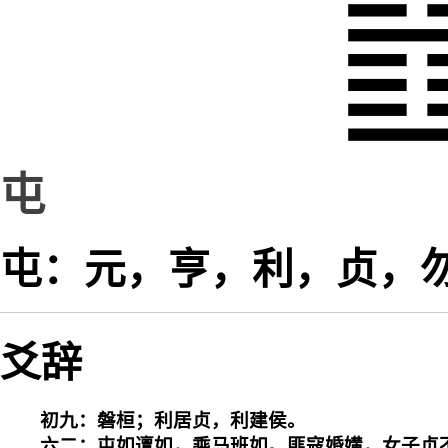
屯
屯：元，亨，利，贞，
爻辞
初九：磐桓；利居贞，利建侯。

六二：屯如邅如，乘马班如。匪寇婚媾，女子贞不