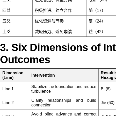
四爻
积极推进、建立合作
随（17）
五爻
优化资源与节奏
复（24）
上爻
减轻压力、避免崩溃
益（42）
3. Six Dimensions of In
Outcomes
Dimension
Resulti
Intervention
(Line)
Hexagr
Stabilize the foundation and reduce
Line 1
Bi (8)
turbulence
Clarify relationships and build
Line 2
Jie (60)
connection
Avoid blind advance and correct