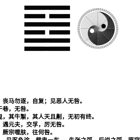
，丧马勿逐，自复；见恶人无咎。

巷，无咎。

曳
，其牛
掣
，其人天且
劓
，无初有终。

，遇元夫，交孚，厉无咎。

，厥宗噬肤，往何咎。
