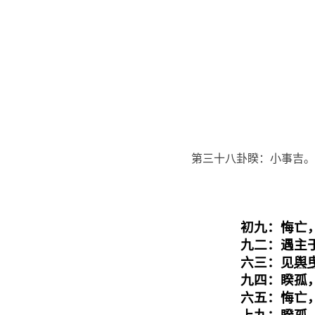
第三十八卦睽：小事吉。
初九：悔亡
九二：遇主于
六三：见
舆
九四：睽孤
六五：悔亡