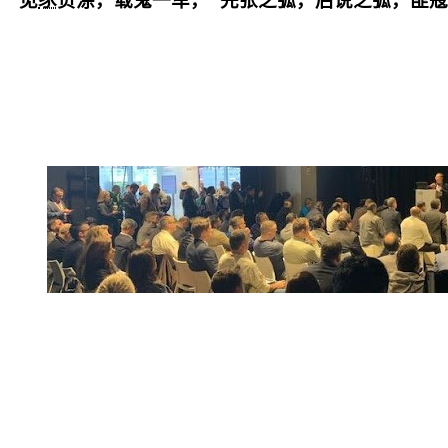
， 见
豕
负涂，载鬼一车， 先张之弧，后说之弧，匪