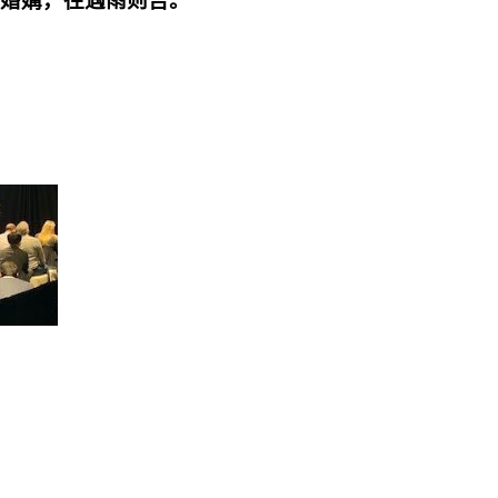
寇婚媾，往遇雨则吉。