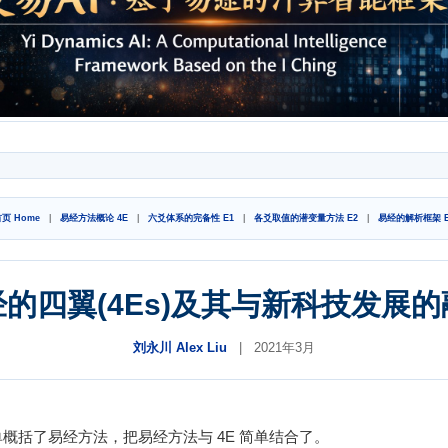
页 Home
|
易经方法概论 4E
|
六爻体系的完备性 E1
|
各爻取值的潜变量方法 E2
|
易经的解析框架 E
的四翼(4Es)及其与新科技发展
刘永川 Alex Liu
| 2021年3月
单概括了易经方法，把易经方法与 4E 简单结合了。