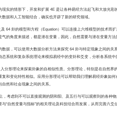
现实的情形下，开发和扩展 4E 是让各种易经方法起飞和大放光彩
大数据和人工智能结合，确实也开辟了新的研究领域。
爻及 64 卦的模型和方程（Equation）可以连接上六维模型的技术
是气的角度来描述，都是潜在变量，因此，自然需要与潜在变量方法
数据，可以使用大数据分析方法来探究 64 卦与特定现象之间的关
动态系统和复杂系统理论来模拟易经中的变卦和爻变，分析各系统中
以引入分形理论来探索卦象的自相似性质。分形理论，特别是在自然界
重复和变化特性相似。应用分形理论可以帮助我们理解易经卦象如何
与自然和社会现象之间的关系。
）上，考虑到不可以直接观测的阴和阳、及五行与可以观察到的各种
“自然变量与指标”的相关理论及科技结合而发展，从而完善六爻估值（E